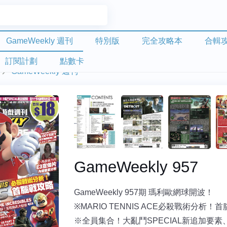
GameWeekly 週刊
特別版
完全攻略本
合輯
訂閱計劃
點數卡
GameWeekly 週刊
GameWeekly 957
GameWeekly 957期 瑪利歐網球開波！
※MARIO TENNIS ACE必殺戰術分析！
※全員集合！大亂鬥SPECIAL新追加要