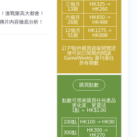
三個月
HK325 ->
13期
HK260
族回歸！激戰樂高大都會！
六個月
HK650 ->
3宣傳片內容徹底分析！
26期
HK488
12個月
HK1275 ->
51期
HK898
訂戶額外購買超級閱覽證
便可於訂閱期內閱讀
GameWeekly 週刊過往
所有期數
購買點數
點數可用來購買任何產品
更化算、更靈活
1點 ＝ HK$1.00
100點
HK100 -> HK90
HK300 ->
300點
HK270