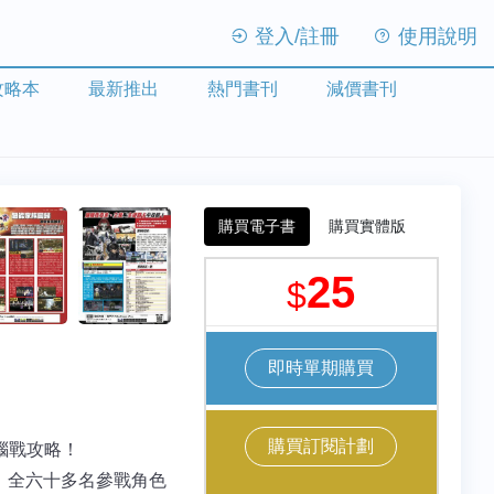
登入/註冊
使用說明
攻略本
最新推出
熱門書刊
減價書刊
購買電子書
購買實體版
25
$
即時單期購買
購買訂閱計劃
首腦戰攻略！
素、全六十多名參戰角色