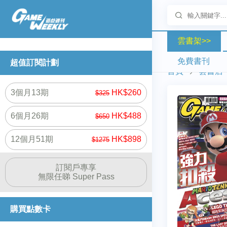
雲書架>>
免費書刊
超值訂閱計劃
首頁
雲書店
3個月13期
HK$260
$325
6個月26期
HK$488
$650
12個月51期
HK$898
$1275
訂閱戶專享
無限任睇 Super Pass
購買點數卡