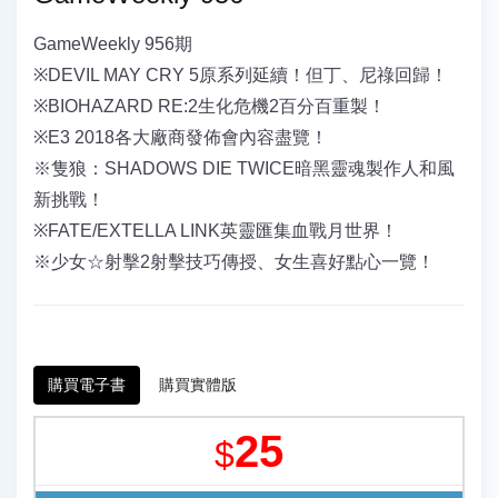
GameWeekly 956期
※DEVIL MAY CRY 5原系列延續！但丁、尼祿回歸！
※BIOHAZARD RE:2生化危機2百分百重製！
※E3 2018各大廠商發佈會內容盡覽！
※隻狼：SHADOWS DIE TWICE暗黑靈魂製作人和風
新挑戰！
※FATE/EXTELLA LINK英靈匯集血戰月世界！
※少女☆射擊2射擊技巧傳授、女生喜好點心一覽！
購買電子書
購買實體版
25
$