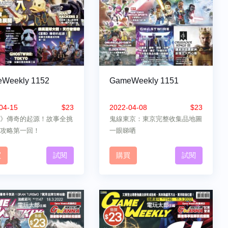
Weekly 1152
GameWeekly 1151
04-15
$23
2022-04-08
$23
》傳奇的起源！故事全挑
鬼線東京：東京完整收集品地圖
攻略第一回！
一眼睇哂
買
試閱
購買
試閱