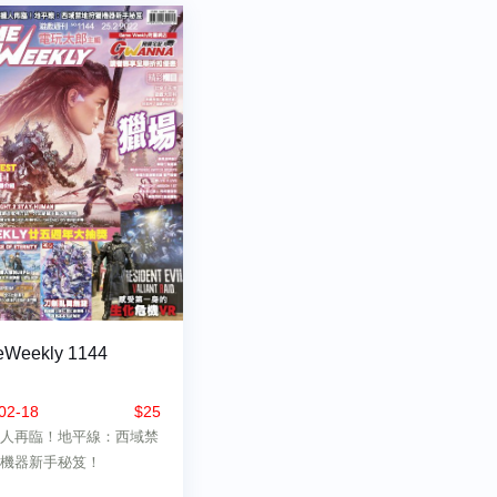
Weekly 1144
02-18
$25
人再臨！地平線：西域禁
機器新手秘笈！