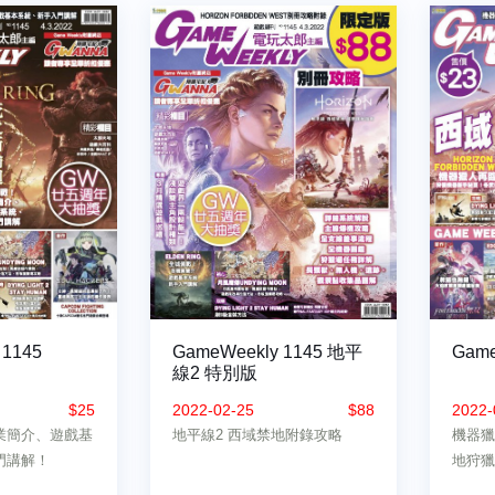
 1145
GameWeekly 1145 地平
Game
線2 特別版
$25
2022-02-25
$88
2022-
業簡介、遊戲基
地平線2 西域禁地附錄攻略
機器獵
門講解！
地狩獵