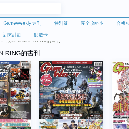
GameWeekly 週刊
特別版
完全攻略本
合輯
訂閱計劃
點數卡
搜尋#ELDEN RING的書刊
N RING的書刊