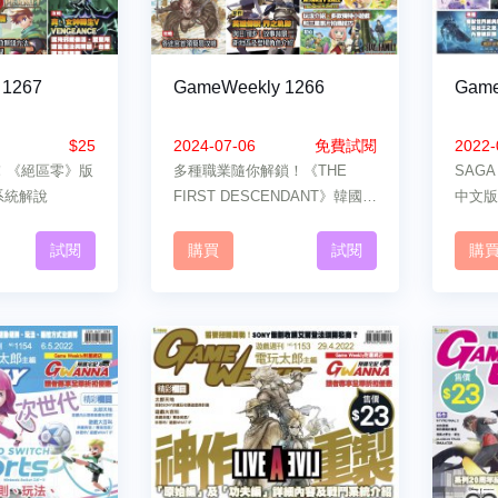
 1267
GameWeekly 1266
Game
$25
2024-07-06
免費試閱
2022-
！《絕區零》版
多種職業隨你解鎖！《THE
SAG
系統解說
FIRST DESCENDANT》韓國製
中文版
刷寶射擊遊戲新手上路須知
試閱
購買
試閱
購