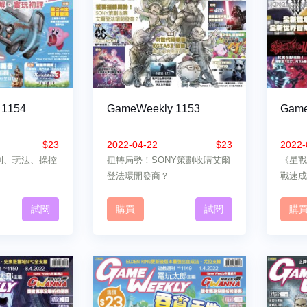
 1154
GameWeekly 1153
Game
$23
2022-04-22
$23
2022-
規則、玩法、操控
扭轉局勢！SONY策劃收購艾爾
《星戰
登法環開發商？
戰速成
試閱
購買
試閱
購