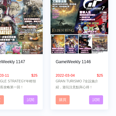
Weekly 1147
GameWeekly 1146
03-11
$25
2022-03-04
$25
NGLE STRATEGY年輕領
GRAN TURISMO 7全設施介
長攻略第一回！
紹，遊玩注意點與心得！
買
試閱
購買
試閱