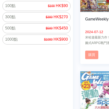
100點
HK$90
$100
300點
HK$270
$300
GameWeekly
500點
HK$450
$500
2024-07-12
米哈遊最新力作
1000點
HK$900
$1000
圖式ARPG戰鬥
購買