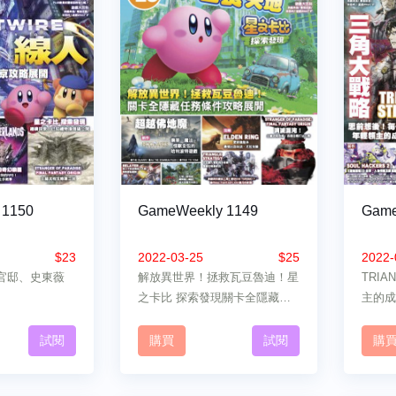
 1150
GameWeekly 1149
Game
$23
2022-03-25
$25
2022-
 火之官邸、史東薇
解放異世界！拯救瓦豆魯迪！星
TRIA
之卡比 探索發現關卡全隱藏任
主的成
務條件攻略展開！
試閱
購買
試閱
購