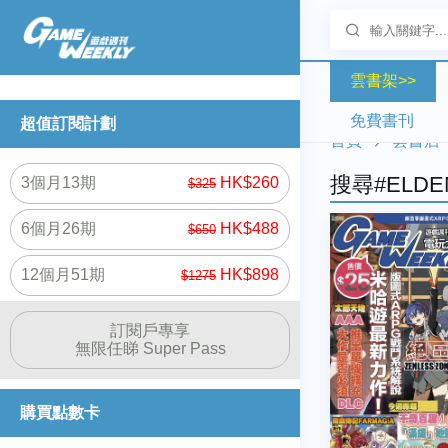
雲書架>>
免費書刊
超值訂閱計劃
首頁
雲書店
搜尋#ELDE
3個月13期
HK$260
$325
6個月26期
HK$488
$650
12個月51期
HK$898
$1275
訂閱戶專享
無限任睇 Super Pass
購買點數卡