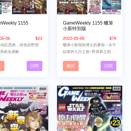
Weekly 1155
GameWeekly 1155 蠟筆
小新特別版
05-06
$23
2022-05-06
$78
A 緋紅恩典，緋色的野望
蠟筆小新我與博士的暑假～永不
系統全講解
結束的七日之旅~野原新之助反
轉暑假指南！
買
試閱
購買
試閱