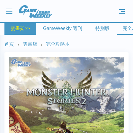
雲書架>>
GameWeekly 週刊
特別版
完全
首頁
雲書店
完全攻略本