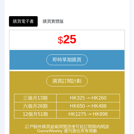
購買電子書
購買實體版
25
$
即時單期購買
購買訂閱計劃
三個月13期
HK325 -> HK260
六個月26期
HK650 -> HK488
12個月51期
HK1275 -> HK898
訂戶額外購買超級閱覽證便可於訂閱期內閱讀
GameWeekly 週刊過往所有期數