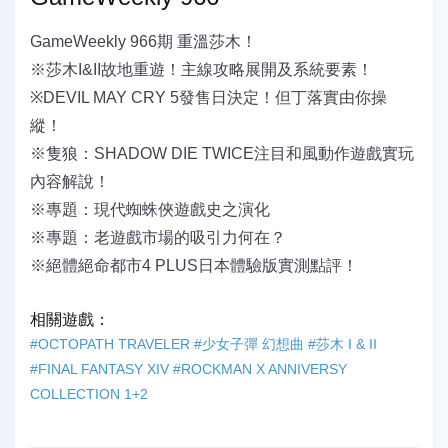
GameWeekly 966期 重溫莎木！
※莎木I&II故地重遊！主線攻略展開及系統要素！
※DEVIL MAY CRY 5發售日決定！但丁落實由你操
縱！
※隻狼：SHADOW DIE TWICE注目和風動作遊戲實玩
內容解說！
※專題：現代蜘蛛俠遊戲史之演化
※專題：老遊戲市場的吸引力何在？
※絕體絕命都市4 PLUS日本體驗版實測點評！
相關遊戲：
#OCTOPATH TRAVELER
#少女子彈 幻想曲
#莎木 I & II
#FINAL FANTASY XIV
#ROCKMAN X ANNIVERSY
COLLECTION 1+2