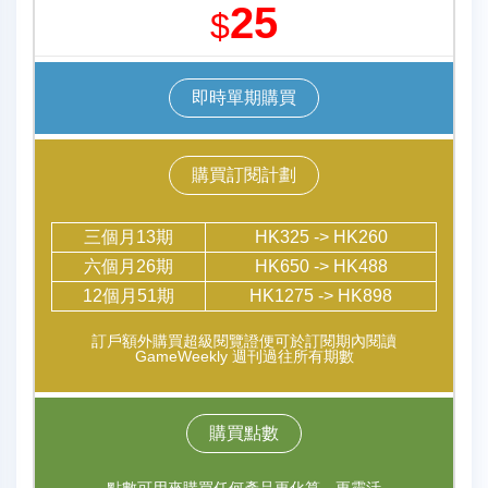
25
$
即時單期購買
購買訂閱計劃
三個月13期
HK325 -> HK260
六個月26期
HK650 -> HK488
12個月51期
HK1275 -> HK898
訂戶額外購買超級閱覽證便可於訂閱期內閱讀
GameWeekly 週刊過往所有期數
購買點數