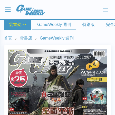
雲書架>>
GameWeekly 週刊
特別版
完全
首頁
雲書店
GameWeekly 週刊