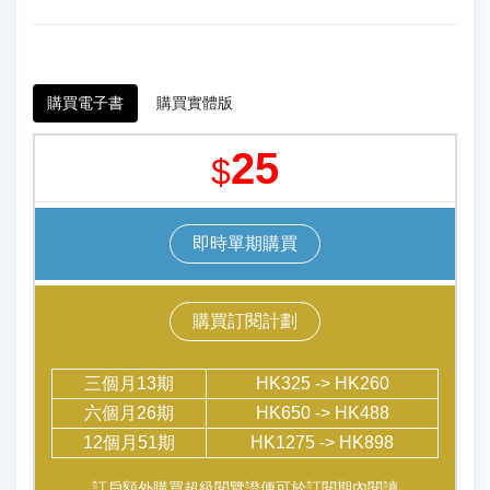
購買電子書
購買實體版
25
$
即時單期購買
購買訂閱計劃
三個月13期
HK325 -> HK260
六個月26期
HK650 -> HK488
12個月51期
HK1275 -> HK898
訂戶額外購買超級閱覽證便可於訂閱期內閱讀