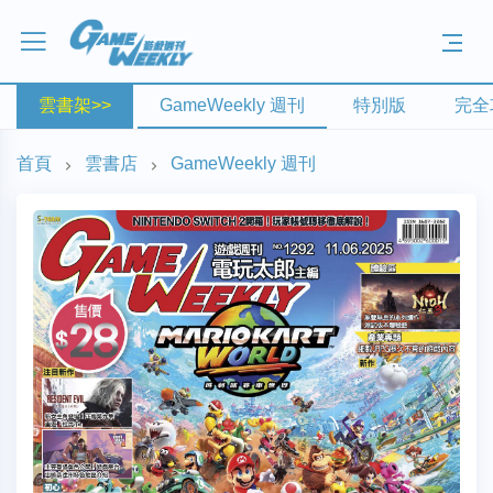
雲書架>>
GameWeekly 週刊
特別版
完全
首頁
雲書店
GameWeekly 週刊