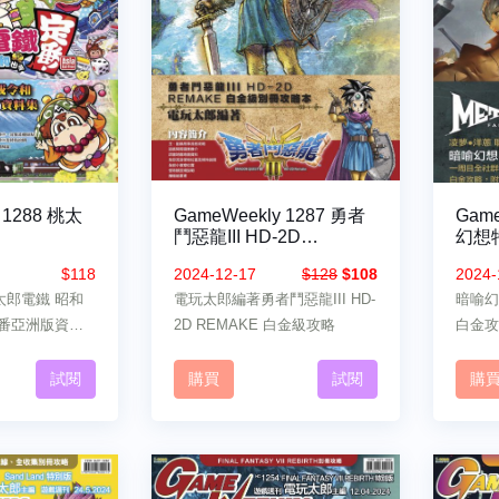
 1288 桃太
GameWeekly 1287 勇者
Game
鬥惡龍III HD-2D
幻想
REMAKE 特別版
$118
2024-12-17
$128
$108
2024-
太郎電鐵 昭和
電玩太郎編著勇者鬥惡龍III HD-
暗喻幻想
定番亞洲版資料
2D REMAKE 白金級攻略
白金攻
試閱
購買
試閱
購