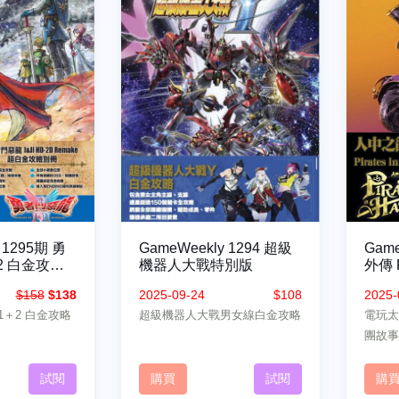
 1295期 勇
GameWeekly 1294 超級
Game
2 白金攻略
機器人大戰特別版
外傳 P
別版
$158
$138
2025-09-24
$108
2025-
1＋2 白金攻略
超級機器人大戰男女線白金攻略
電玩太
團故事
試閱
購買
試閱
購