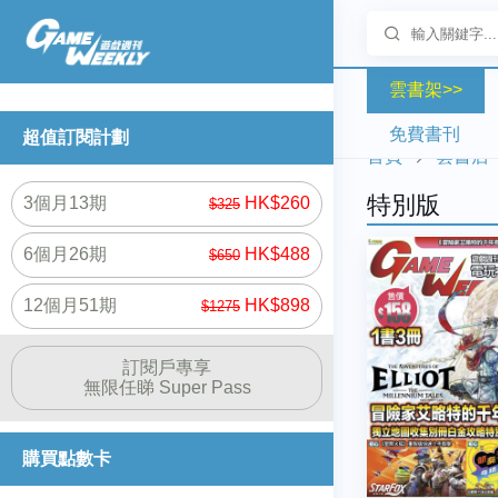
雲書架>>
免費書刊
超值訂閱計劃
首頁
雲書店
特別版
3個月13期
HK$260
$325
6個月26期
HK$488
$650
12個月51期
HK$898
$1275
訂閱戶專享
無限任睇 Super Pass
購買點數卡