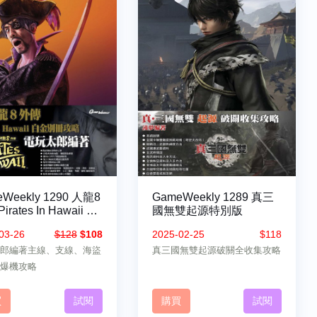
Weekly 1290 人龍8
GameWeekly 1289 真三
irates In Hawaii 特
國無雙起源特別版
03-26
$128
$108
2025-02-25
$118
郎編著主線、支線、海盜
真三國無雙起源破關全收集攻略
爆機攻略
買
試閱
購買
試閱