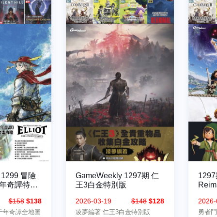
 1299 冒險
GameWeekly 1297期 仁
129
年奇譚特別
王3白金特別版
Rei
$158
$138
2026-03-19
$148
$128
2026-
千年奇譚全地圖
凌夢編著 仁王3白金特別版
勇者鬥惡