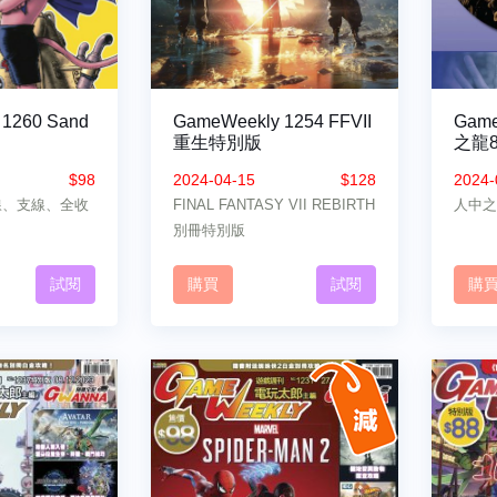
1260 Sand
GameWeekly 1254 FFVII
Game
重生特別版
之龍
$98
2024-04-15
$128
2024-
主線、支線、全收
FINAL FANTASY VII REBIRTH
人中之
別冊特別版
試閱
購買
試閱
購