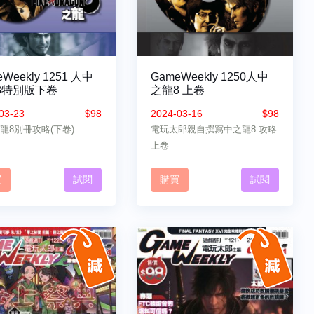
Weekly 1251 人中
GameWeekly 1250人中
8特別版下卷
之龍8 上卷
03-23
$98
2024-03-16
$98
龍8別冊攻略(下卷)
電玩太郎親自撰寫中之龍8 攻略
上卷
買
試閱
購買
試閱