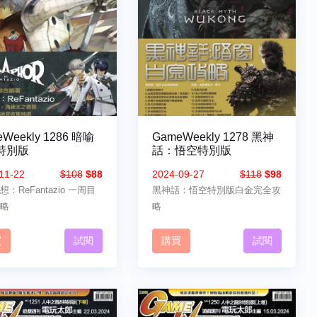
Weekly 1286 暗喻
GameWeekly 1278 黑神
特別版
話：悟空特別版
11-22
$108
$88
2024-09-27
$118
$98
：ReFantazio 一周目
黑神話：悟空特別版白金完全攻
略
略
買
試閱
購買
試閱