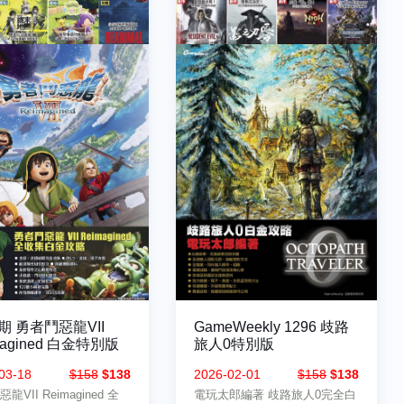
7期 勇者鬥惡龍VII
GameWeekly 1296 歧路
magined 白金特別版
旅人0特別版
03-18
$158
$138
2026-02-01
$158
$138
龍VII Reimagined 全
電玩太郎編著 歧路旅人0完全白