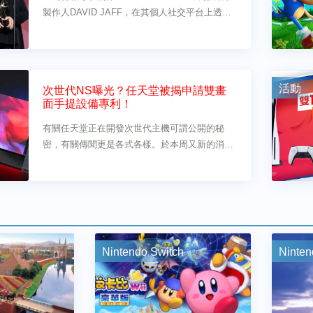
製作人DAVID JAFF，在其個人社交平台上透
露，根據他從SONY內部認識的消息來源，SIE
發生了一年大事.......
活動
次世代NS曝光？任天堂被揭申請雙畫
面手提設備專利！
有關任天堂正在開發次世代主機可謂公開的秘
密，有關傳聞更是各式各樣。於本周又新的消息
傳出來......
Nintendo Switch
Ninten