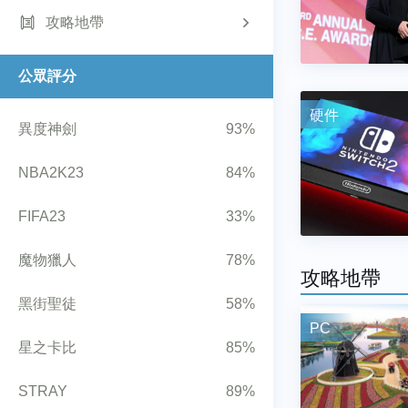
攻略地帶
公眾評分
硬件
異度神劍
93%
NBA2K23
84%
FIFA23
33%
魔物獵人
78%
攻略地帶
黑街聖徒
58%
PC
星之卡比
85%
STRAY
89%