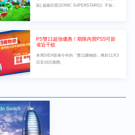
鼠) 超級巨星(SONIC SUPERSTARS)》不知大
家可有購買，若果仍在猶豫的話，將有機會親身
體驗。
PS雙11超強優惠！期限內買PS5可節
省近千蚊
本周SIEH宣佈今年的「雙11購物節」將於11月3
日至16日展開。
do Switch