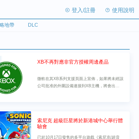
登入/註冊
使用說明
略地帶
DLC
XB不再對應非官方授權周邊產品
微軟在其XB系列支援頁面上宣佈，如果將未經該
公司批准的外圍設備連接到XB主機，將會出現錯
誤而無法使用。
索尼克 超級巨星將於新港城中心舉行體
驗會
已於10月17日發售的多平台遊戲《索尼克(超音