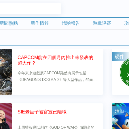
新聞熱點
新作情報
體驗報告
遊戲評審
攻
硬件
CAPCOM能在四個月內推出未發表的
超大作？
今年東京遊戲展CAPCOM雖然有展示包括
《DRAGON’S DOGMA 2》等大型作品，然而對
於機迷而言，最希望見到的其實是《MONSTER
HUNTER》新作.....
活動
SIE老臣子被官宣已離職
上周曾報導以創作《GOD OF WAR》而馳名的