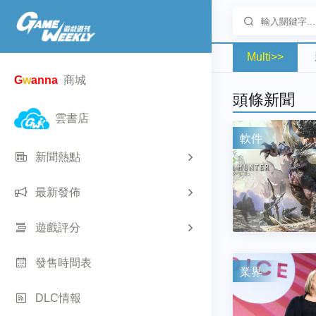
Multi>>
G
w
anna
商城
頭條新聞
雲書店
軟件
新聞熱點
最新發佈
遊戲評分
發售時間表
業界
DLC情報