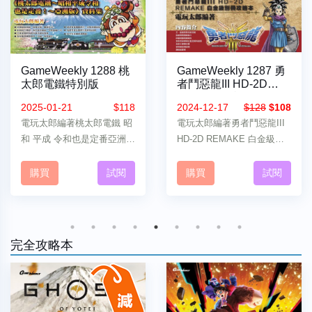
GameWeekly 1288 桃
GameWeekly 1287 勇
太郎電鐵特別版
者鬥惡龍III HD-2D
REMAKE 特別版
2025-01-21
$118
2024-12-17
$128
$108
電玩太郎編著桃太郎電鐵 昭
電玩太郎編著勇者鬥惡龍III
和 平成 令和也是定番亞洲版
HD-2D REMAKE 白金級攻
資料集攻略
略
購買
試閱
購買
試閱
完全攻略本