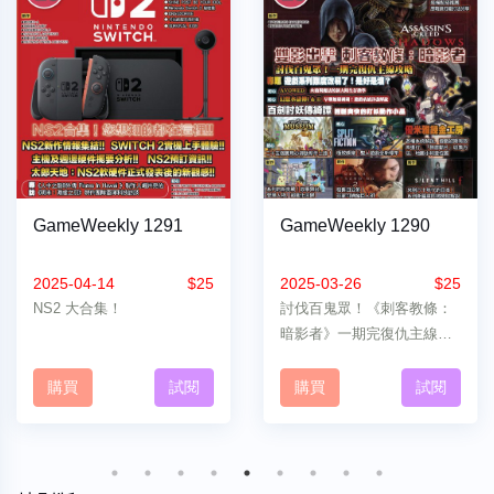
GameWeekly 1291
GameWeekly 1290
2025-04-14
$25
2025-03-26
$25
NS2 大合集！
討伐百鬼眾！《刺客教條：
暗影者》一期完復仇主線攻
略！
購買
試閱
購買
試閱