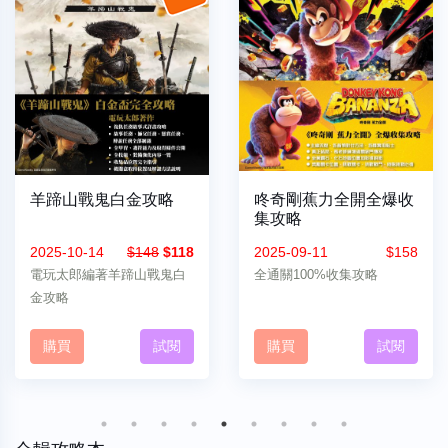
羊蹄山戰鬼白金攻略
咚奇剛蕉力全開全爆收
集攻略
2025-10-14
$148
$118
2025-09-11
$158
電玩太郎編著羊蹄山戰鬼白
全通關100%收集攻略
金攻略
購買
試閱
購買
試閱